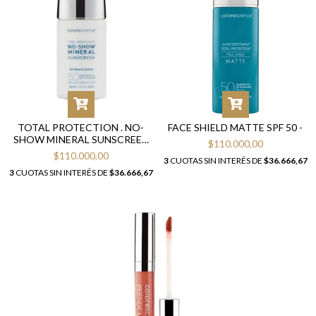
TOTAL PROTECTION . NO-
FACE SHIELD MATTE SPF 50 -
SHOW MINERAL SUNSCREEN
$110.000,00
SPF 50
$110.000,00
3
CUOTAS SIN INTERÉS DE
$36.666,67
3
CUOTAS SIN INTERÉS DE
$36.666,67